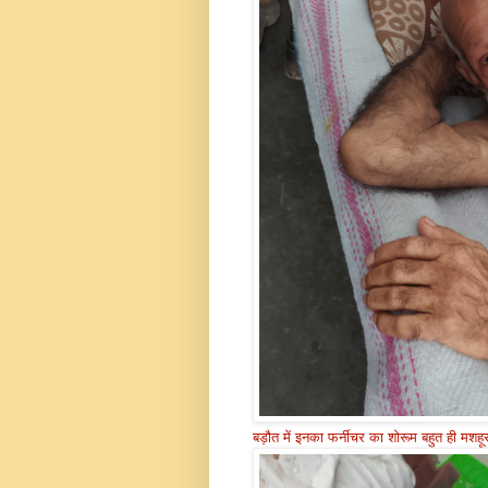
बड़ौत में इनका फर्नीचर का शोरूम बहुत ही मशहू