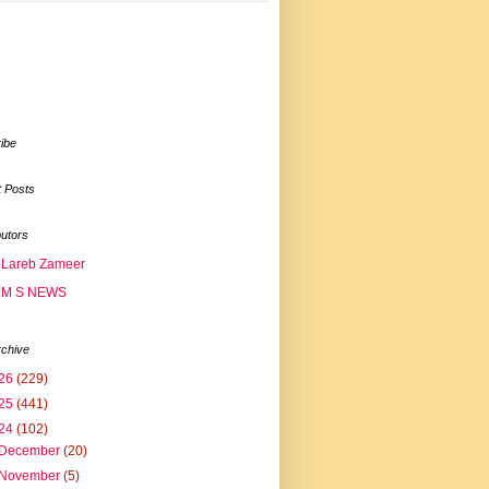
ibe
 Posts
butors
Lareb Zameer
M S NEWS
rchive
26
(229)
25
(441)
24
(102)
December
(20)
November
(5)