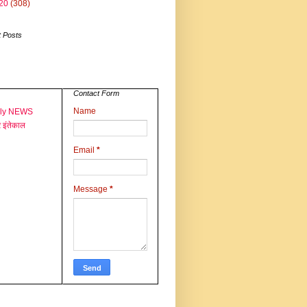
20
(308)
 Posts
Contact Form
Name
aly NEWS
 इंतेकाल
Email
*
Message
*