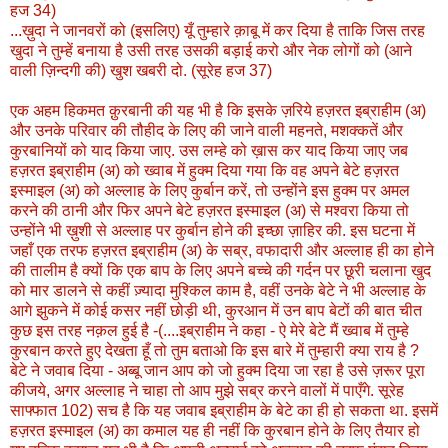
हज 34)
...ख़ुदा ने जानवरों को (इसलिए) यूँ तुम्हारे क़ाबू में कर दिया है ताकि जिस तरह
खुदा ने तुम्हें बनाया है उसी तरह उसकी बड़ाई करो और नेक लोगों को (आने
वाली ज़िन्दगी की) खुश खबरी दो. (सूरेह हज 37)
एक अहम हिकमत क़ुरबानी की यह भी है कि इसके ज़रिये हज़रत इब्राहीम (अ)
और उनके परिवार की तौहीद के लिए की जाने वाली महनते, मशक्कतें और
कुरबानियों को याद किया जाए. उस लम्हे को ख़ास कर याद किया जाए जब
हज़रत इब्राहीम (अ) को ख्वाब में हुक्म दिया गया कि वह अपने बेटे हज़रत
इस्माइल (अ) को अल्लाह के लिए कुर्बान करें, तो उन्होंने इस हुक्म पर अमल
करने की ठानी और फिर अपने बेटे हज़रत इस्माइल (अ) से मश्वरा किया तो
उन्होंने भी ख़ुशी से अल्लाह पर कुर्बान होने की इच्छा ज़ाहिर की. इस घटना में
जहाँ एक तरफ हज़रत इब्राहीम (अ) के सब्र, वफादारी और अल्लाह ही का होने
की तालीम है क्यों कि एक बाप के लिए अपने बच्चे की गर्दन पर छूरी चलाना खुद
को मार डालने से कहीं ज़्यादा मुश्किल काम है, वहीं उनके बेटे ने भी अल्लाह के
आगे झुकने में कोई कसर नहीं छोड़ी थी, कुरआन में उन बाप बेटों की बात चीत
कुछ इस तरह नक़ल हुई है -(....इब्राहीम ने कहा - ऐ मेरे बेटे मैं ख्वाब में तुम्हे
कुरबान करते हुए देखता हूँ तो तुम बताओ कि इस बारे में तुम्हारी क्या राय है ?
बेटे ने जवाब दिया - अब्बू जान आप को जो हुक्म दिया जा रहा है उसे ज़रूर पूरा
कीजये, अगर अल्लाह ने चाहा तो आप मुझे सब्र करने वालों में पाएँगे. सूरेह
साफ्फात 102) सच है कि यह जवाब इब्राहीम के बेटे का ही हो सकता था. इसमें
हज़रत इस्माइल (अ) का कमाल यह ही नहीं कि कुरबान होने के लिए तैयार हो