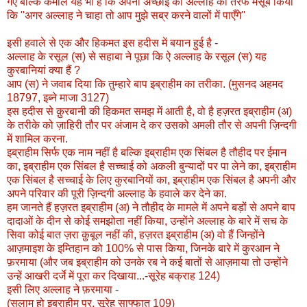
गए बल्कि कमाल यह भी है कि अपनी अच्छाई को अल्लाह की तरफ मंसूब किया
कि ''अगर अल्लाह ने चाहा तो आप मुझे सब्र करने वालों में पाएँगे''
इसी हवाले से एक और हिकमत इस हदीस में बयान हुई है -
अल्लाह के रसूल (स) से सहाबा ने पूछा कि ऐ अल्लाह के रसूल (स) यह
कुरबानियां क्या हैं ?
आप (स) ने जवाब दिया कि तुम्हारे बाप इब्राहीम का तरीका. (मुसनद अहमद
18797, इब्ने माजा 3127)
इस हदीस से क़ुरबानी की हिकमत समझ में आती है, वो है हज़रत इब्राहीम (अ)
के तरीके को ज़ाहिरी तौर पर अंजाम दे कर उसको अमली तौर से अपनी ज़िन्दगी
में शामिल करना.
इब्राहीम सिर्फ एक नाम नहीं है बल्कि इब्राहीम एक सिंबल है तौहीद पर ईमान
का, इब्राहीम एक सिंबल है सच्चाई को अकली बुन्यादों पर पा लेने का, इब्राहीम
एक सिंबल है सच्चाई के लिए कुरबानियों का, इब्राहीम एक सिंबल है अपनी और
अपने परिवार की पूरी ज़िन्दगी अल्लाह के हवाले कर देने का.
हम जानते हैं हज़रत इब्राहीम (अ) ने तौहीद के मामले में अपने बड़ों से अपने बाप
दादाओं के दीन से कोई समझोता नहीं किया, उन्होंने अल्लाह के बारे में सच के
सिवा कोई बात ज़रा क़ुबूल नहीं की, हज़रत इब्राहीम (अ) वो हैं जिन्होंने
आज़माइश के इम्तिहान को 100% से पास किया, जिनके बारे में कुरआन ने
फ़रमाया (और जब इब्राहीम को उनके रब ने कई बातों से आज़माया तो उन्होंने
उन्हें आखरी दर्जे में पूरा कर दिखाया...-सूरेह बक्राह 124)
इसी लिए अल्लाह ने फ़रमाया -
(सलाम हो इब्राहीम पर. सूरेह साफ्फात 109)