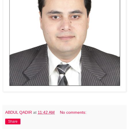
ABDUL QADIR
at
11:42 AM
No comments:
Share