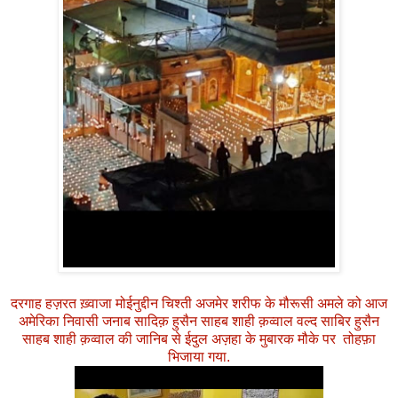
दरगाह हज़रत ख़्वाजा मोईनुद्दीन चिश्ती अजमेर शरीफ के मौरूसी अमले को आज
अमेरिका निवासी जनाब सादिक़ हुसैन साहब शाही क़व्वाल वल्द साबिर हुसैन
साहब शाही क़व्वाल की जानिब से ईदुल अज़हा के मुबारक मौके पर तोहफ़ा
भिजाया गया.