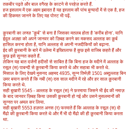
तकबीर पढ़ते और बाल वगैरह के काटने से परहेज़ करते हैं.
हज इसलाम में एक अहम इबादत है यह इस्लाम की पांच बुन्यादों में से एक है, हज
की हिकमत जानने के लिए यह पोस्ट भी पढ़ें.
क़ुरबानी का लफ्ज़ ''क़ुर्ब'' से बना है जिसका मतलब होता है 'करीब होना'. यानि
ईदुल अज़हा को अपने जानवर को ज़िबह करने का मकसद अल्लाह का क़ुर्ब
हासिल करना होता है, यानि अल्लाह से अपनी नजदीकियों को बढ़ाना.
ईद की क़ुरबानी के बारे में उलेमा में इख्तिलाफ है कुछ इसे वाजिब कहते हैं और
कुछ इसे सुन्नत कहते हैं.
लेकिन यह बात दर्जनों हदीसों से साबित है कि बिना हज के मदीने में अल्लाह के
रसूल (स) पाबन्दी से क़ुरबानी किया करते थे और सहाबा भी करते थे.
मिसाल के लिए देखये मुसनद अहमद 4935, सुन्न तिर्मज़ी 1501 अब्दुल्लाह बिन
उमर बयान करते हैं कि नबी (स) दस साल मदीने में रहे और हर साल क़ुरबानी
किया करते थे.
सही बुखारी 5545 - अल्लाह के रसूल (स) ने फ़रमाया जिसने भी ईद की नमाज़
के बाद जानवर ज़िबह किया उसकी क़ुरबानी हो गई और उसने मुसलमानों की
सुन्नत पर अमल कर लिया.
सही बुखारी 5553 हज़रत अनस (र) फरमाते हैं कि अल्लाह के रसूल (स) दो
मैंढो की क़ुरबानी किया करते थे और मैं भी दो मैंढो की ही क़ुरबानी किया करता
था.