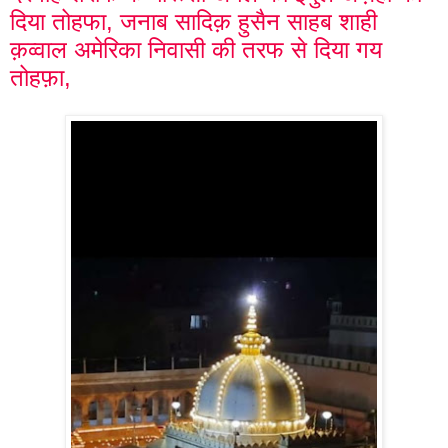
दिया तोहफा, जनाब सादिक़ हुसैन साहब शाही
क़व्वाल अमेरिका निवासी की तरफ से दिया गय
तोहफ़ा,