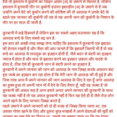
वैसे तो इसलाम में कुर्बानी का ज़िक्र आदम (अ) के ज़माने से मिलता है, लेकिन
इसलाम में बुनयादी तौर पर कुर्बानी हज़रत इब्राहीम (अ) के ज़माने से है जब
उन्होंने अपने बेटे को कुर्बान करने की कोशिश की तो अल्लाह ने उनके बेटे के
बदले एक जानवर की कुर्बानी ली तब से यह अपनी जान की कुर्बानी के निशान के
तौर पर हर साल दी जाती है.
क़ुरबानी में कई हिकमते हैं लेकिन इस का सबसे अहम् फलसफा यह है कि
अल्लाह बन्दे के लिए सबसे बढ़ कर है.
इस बात को अच्छी तरह समझ लेना चाहिए कि इसलाम में क़ुरबानी एक इबादत
की हेस्यत रखती है और जैसा की आप जानते हैं कि इबादतें जितनी भी हैं वो सब
बन्दे का अल्लाह से ताल्लुक का इज़हार होती हैं. जैसे बदन से बंदगी का इज़हार
नमाज़ में होता है और माल से इबादत करने का इज़हार ज़कात और सदके से
होता है, ठीक ऐसे ही क़ुरबानी जान से बंदगी करने का इज़हार है.
क़ुरबानी में अपने जानवर की जान को अल्लाह के नाम ज़िबह करके असलन बंदा
इस जज़्बे का इज़हार कर रहा होता है कि मेरी जान भी अल्लाह की दी हुई है और
जिस तरह आज मैं अपने जानवर की जान अल्लाह के लिए दे रहा हूँ अगर अल्लाह
का हुक्म हुआ तो अपनी जान भी मैं देने के लिए तैयार हूँ. यही वह जज़्बा है जो
क़ुरबानी की असल रूह है अगर हमारे अन्दर अपने जानवर की क़ुरबानी के साथ
यह जज़्बा नहीं है तो यह असल क़ुरबानी नहीं है फिर यह ऐसे ही है जैसे रोज़ लोग
अपने खाने के लिए जानवर ज़िबह करते हैं.
पहले ज़माने में अपने जानवरों को दो ही वजह से ज़िबह किया जाता था, एक
उसका गोश्त खाने के लिए और दूसरा कुछ मजहबों में अपने देवताओं की मूर्ती को
जानवर का खून देने का रिवाज था, उससे यह समझा जाता था कि यह देवता