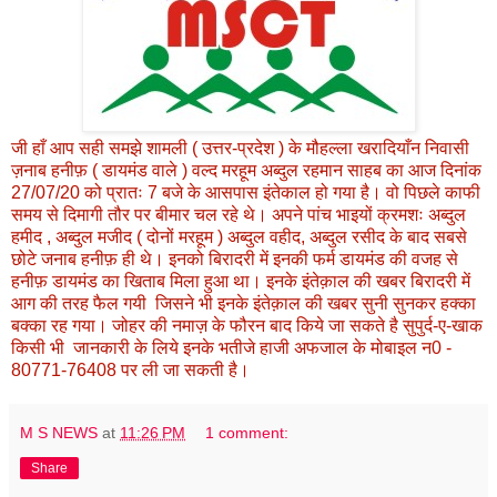
जी हाँ आप सही समझे शामली ( उत्तर-प्रदेश ) के मौहल्ला खरादियाँन निवासी
ज़नाब हनीफ़ ( डायमंड वाले ) वल्द मरहूम अब्दुल रहमान साहब का आज दिनांक
27/07/20 को प्रातः 7 बजे के आसपास इंतेकाल हो गया है। वो पिछले काफी
समय से दिमागी तौर पर बीमार चल रहे थे। अपने पांच भाइयों क्रमशः अब्दुल
हमीद , अब्दुल मजीद ( दोनों मरहूम ) अब्दुल वहीद, अब्दुल रसीद के बाद सबसे
छोटे जनाब हनीफ़ ही थे। इनको बिरादरी में इनकी फर्म डायमंड की वजह से
हनीफ़ डायमंड का खिताब मिला हुआ था। इनके इंतेक़ाल की खबर बिरादरी में
आग की तरह फैल गयी जिसने भी इनके इंतेक़ाल की खबर सुनी सुनकर हक्का
बक्का रह गया। जोहर की नमाज़ के फौरन बाद किये जा सकते है सुपुर्द-ए-खाक
किसी भी जानकारी के लिये इनके भतीजे हाजी अफजाल के मोबाइल न0 -
80771-76408 पर ली जा सकती है।
M S NEWS
at
11:26 PM
1 comment:
Share