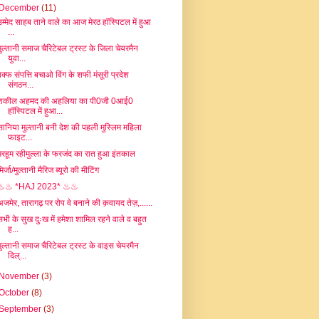
December
(11)
उम्मेद साहब ताने वाले का आज मेरठ हॉस्पिटल में हुआ
...
मुल्तानी समाज चैरिटेबल ट्रस्ट के जिला चेयरमैन
युवा...
वक्फ संपत्ति बचाओ विंग के शफी मंसूरी प्रदेश
संगठन...
शकील अहमद की अहलिया का पी0जी 0आई0
हॉस्पिटल में हुआ...
सानिया मुल्तानी बनी देश की पहली मुस्लिम महिला
फाइट...
मरहूम रहीमुल्ला के फरजंद का रात हुआ इंतकाल
िर्जा/मुल्तानी मैरिज ब्यूरो की मीटिंग
♨♨ *HAJ 2023* ♨♨
अजमेर, तारागढ़ पर रोप वे बनाने की क़वायद तेज़,......
सभी के सुख दुःख में हमेशा शामिल रहने वाले व बहुत
ह...
मुल्तानी समाज चैरिटेबल ट्रस्ट के वाइस चेयरमैन
दिल्...
November
(3)
October
(8)
September
(3)