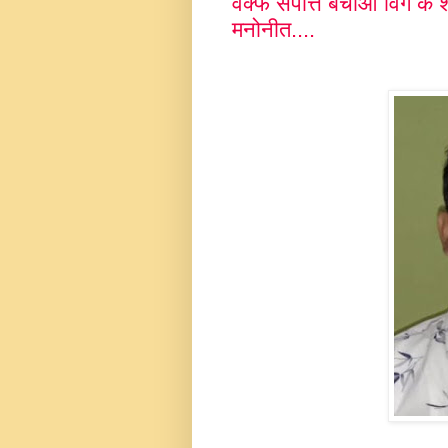
वक्फ संपत्ति बचाओ विंग के श
मनोनीत....