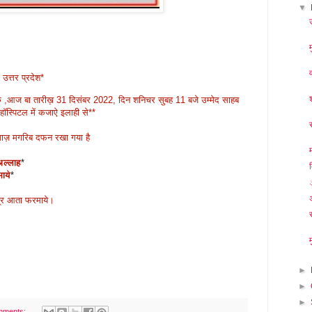
▼
त्तर प्रदेश*
 कि ,आज बा तारीख़ 31 दिसंबर 2022, दिन शनिचर सुबह 11 बजे उम्मेद साहब
हॉस्पिटल में कजाऐ इलाही से**
ज़ मगरिब दफन रखा गया है
अल्लाह
*
म
ाये
*
सब्र आता फरमाये।
►
►
►
mments: