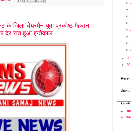
►
►
►
►
्ट के जिला चेयरमैन युवा प्रकोष्ठ मेहरान
►
ा देर रात हुआ इन्तेकाल
►
►
►
►
20
►
20
Recent
Sports
Labels
Di
खबर