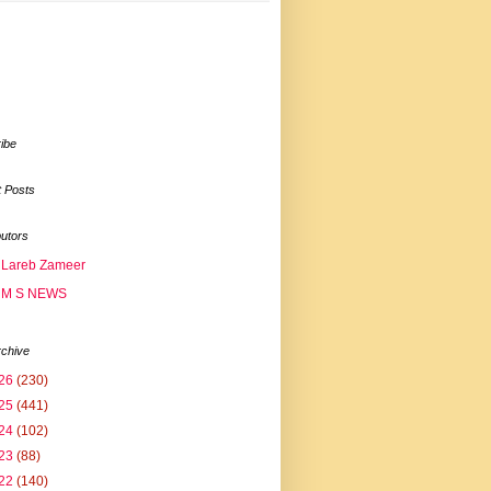
ibe
 Posts
butors
Lareb Zameer
M S NEWS
rchive
26
(230)
25
(441)
24
(102)
23
(88)
22
(140)