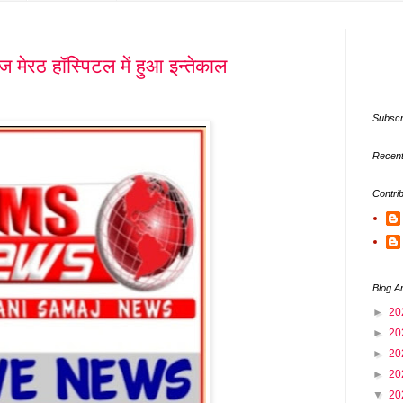
ज मेरठ हॉस्पिटल में हुआ इन्तेकाल
Subscr
Recent
Contri
Blog A
►
20
►
20
►
20
►
20
▼
20