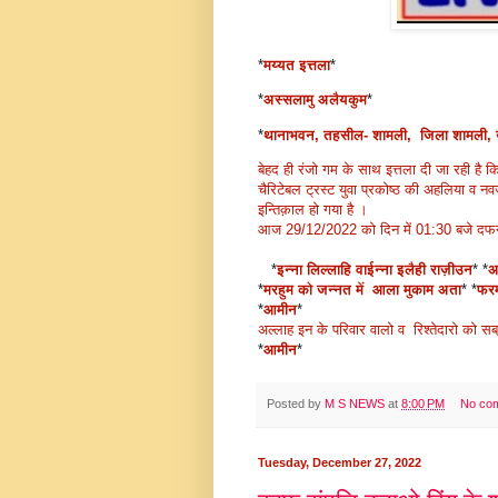
*
मय्यत इत्तला
*
*
अस्सलामु अलैयकुम
*
*
थानाभवन, तहसील- शामली, जिला शामली, उत
बेहद ही रंजो गम के साथ इत्तला दी जा रही है 
चैरिटेबल ट्रस्ट युवा प्रकोष्ठ की अहलिया व नव
इन्तिक़ाल हो गया है ।
आज 29/12/2022 को दिन में 01:30 बजे दफन
*
इन्ना लिल्लाहि वाईन्ना इलैही राज़ीउन
*
*
अ
*
मरहुम को जन्नत में आला मुकाम अता
*
*
फरम
*
आमीन
*
अल्लाह इन के परिवार वालो व रिश्तेदारो को 
*
आमीन
*
Posted by
M S NEWS
at
8:00 PM
No co
Tuesday, December 27, 2022