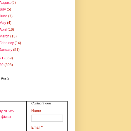
August
(5)
July
(5)
June
(7)
May
(4)
April
(16)
March
(13)
February
(14)
January
(51)
21
(369)
20
(308)
 Posts
Contact Form
Name
aly NEWS
 इंतेकाल
Email
*