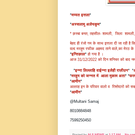
*
मय्यत इत्तला
*
*
अस्सलामु अलैयकुम
*
* क़स्बा बनत, तहसील- शामली, जिला शामली, उ
बेहद ही रंजो गम के साथ इत्तला दी जा रही है
वल्द मरहूम रफीक अहमद ताने वाले,का मेरठ के 
*
इन्तिक़ाल
*
हो गया है ।
आज 31/12/2022 को दिन शनिचर को बाद नमा
*
इन्ना लिल्लाहि वाईन्ना इलैही राज़ीउन
*
*
*
मरहुम को जन्नत में आला मुकाम अता
*
*
फरम
*
आमीन
*
अल्लाह इन के परिवार वालो व रिश्तेदारो को 
*
आमीन
*
@Multani Samaj
8010884848
7599250450
Posted by
M S NEWS
at
1:17 AM
No co