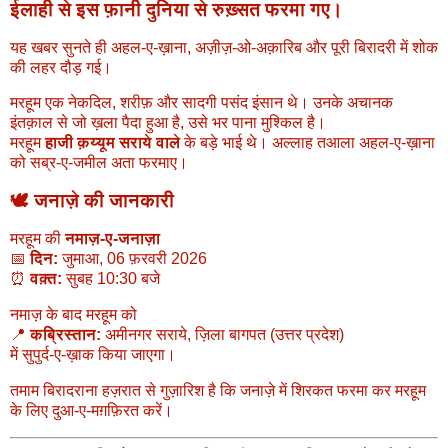
ईलाही से इस फ़ानी दुनिया से रुख़्सत फरमा गए।
यह खबर सुनते ही अहल-ए-ख़ाना, अज़ीज़-ओ-अक़ारिब और पूरी बिरादरी में शोक
की लहर दौड़ गई।
मरहूम एक नेकदिल, शरीफ़ और सादगी पसंद इंसान थे। उनके अचानक
इंतक़ाल से जो ख़ला पैदा हुआ है, उसे भर पाना मुश्किल है।
मरहूम
हाजी क़य्यूम सराये वाले
के बड़े भाई थे। अल्लाह तआला अहल-ए-ख़ाना
को सब्र-ए-जमील अता फरमाए।
🕊️
जनाज़े की जानकारी
मरहूम की
नमाज़-ए-जनाज़ा
📅
दिन:
जुमाआ, 06 फ़रवरी 2026
⏰
वक़्त:
सुबह 10:30 बजे
नमाज़ के बाद मरहूम को
📍
कब्रिस्तान:
अमीनगर सराये, ज़िला बागपत (उत्तर प्रदेश)
में सुपुर्द-ए-ख़ाक किया जाएगा।
तमाम बिरादराना हज़रात से गुज़ारिश है कि जनाज़े में शिरकत फरमा कर मरहूम
के लिए दुआ-ए-मग़फ़िरत करें।