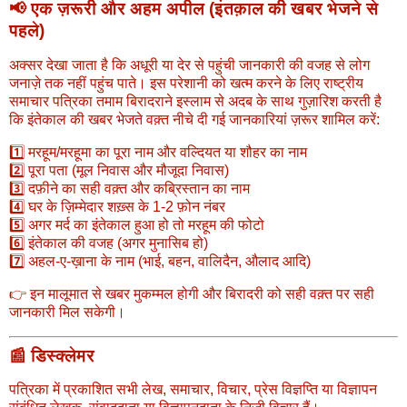
📢
एक ज़रूरी और अहम अपील (इंतक़ाल की खबर भेजने से
पहले)
अक्सर देखा जाता है कि अधूरी या देर से पहुंची जानकारी की वजह से लोग
जनाज़े तक नहीं पहुंच पाते। इस परेशानी को खत्म करने के लिए
राष्ट्रीय
समाचार पत्रिका तमाम बिरादराने इस्लाम से अदब के साथ गुज़ारिश करती है
कि इंतेकाल की खबर भेजते वक़्त नीचे दी गई जानकारियां ज़रूर शामिल करें:
1️⃣ मरहूम/मरहूमा का पूरा नाम और वल्दियत या शौहर का नाम
2️⃣ पूरा पता (मूल निवास और मौजूदा निवास)
3️⃣ दफ़ीने का सही वक़्त और कब्रिस्तान का नाम
4️⃣ घर के ज़िम्मेदार शख़्स के 1-2 फ़ोन नंबर
5️⃣ अगर मर्द का इंतेकाल हुआ हो तो मरहूम की फोटो
6️⃣ इंतेकाल की वजह (अगर मुनासिब हो)
7️⃣ अहल-ए-ख़ाना के नाम (भाई, बहन, वालिदैन, औलाद आदि)
👉 इन मालूमात से खबर मुकम्मल होगी और बिरादरी को सही वक़्त पर सही
जानकारी मिल सकेगी।
📰
डिस्क्लेमर
पत्रिका में प्रकाशित सभी लेख, समाचार, विचार, प्रेस विज्ञप्ति या विज्ञापन