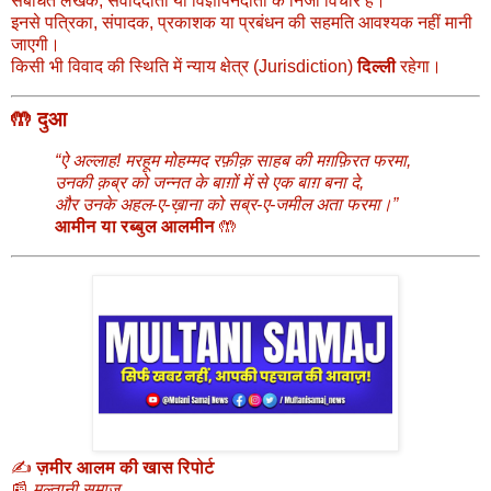
संबंधित लेखक, संवाददाता या विज्ञापनदाता के निजी विचार हैं।
इनसे पत्रिका, संपादक, प्रकाशक या प्रबंधन की सहमति आवश्यक नहीं मानी
जाएगी।
किसी भी विवाद की स्थिति में न्याय क्षेत्र (Jurisdiction)
दिल्ली
रहेगा।
🤲
दुआ
“ऐ अल्लाह! मरहूम मोहम्मद रफ़ीक़ साहब की मग़फ़िरत फरमा,
उनकी क़ब्र को जन्नत के बाग़ों में से एक बाग़ बना दे,
और उनके अहल-ए-ख़ाना को सब्र-ए-जमील अता फरमा।”
आमीन या रब्बुल आलमीन
🤲
✍️
ज़मीर आलम की खास रिपोर्ट
📰
मुल्तानी समाज