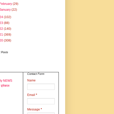
February
(29)
January
(22)
24
(102)
23
(88)
22
(140)
21
(369)
20
(308)
 Posts
Contact Form
Name
aly NEWS
 इंतेकाल
Email
*
Message
*