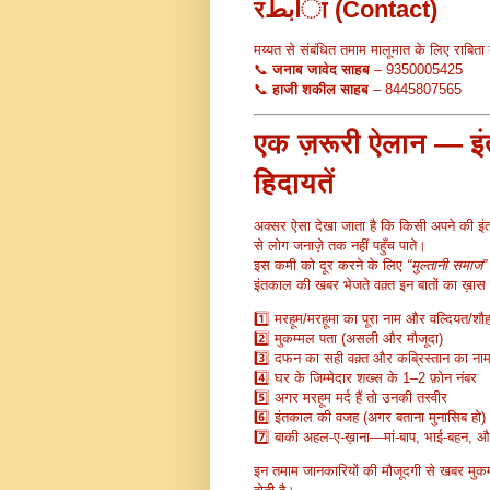
रابطा (Contact)
मय्यत से संबंधित तमाम मालूमात के लिए राबिता क
📞
जनाब जावेद साहब
– 9350005425
📞
हाजी शकील साहब
– 8445807565
एक ज़रूरी ऐलान — इ
हिदायतें
अक्सर ऐसा देखा जाता है कि किसी अपने की इं
से लोग जनाज़े तक नहीं पहुँच पाते।
इस कमी को दूर करने के लिए
“मुल्तानी समाज”
इंतकाल की खबर भेजते वक़्त इन बातों का ख़ास 
1️⃣ मरहूम/मरहूमा का पूरा नाम और वल्दियत/शौ
2️⃣ मुकम्मल पता (असली और मौजूदा)
3️⃣ दफन का सही वक़्त और कब्रिस्तान का ना
4️⃣ घर के जिम्मेदार शख्स के 1–2 फ़ोन नंबर
5️⃣ अगर मरहूम मर्द हैं तो उनकी तस्वीर
6️⃣ इंतकाल की वजह (अगर बताना मुनासिब हो)
7️⃣ बाकी अहल-ए-ख़ाना—मां-बाप, भाई-बहन, औ
इन तमाम जानकारियों की मौजूदगी से खबर मुकम