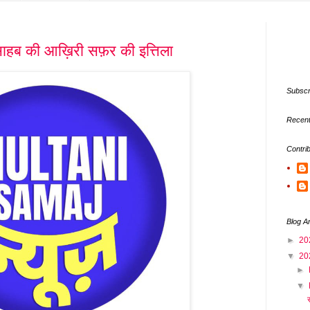
हब की आख़िरी सफ़र की इत्तिला
Subscr
Recent
Contri
Blog A
►
20
▼
20
►
▼