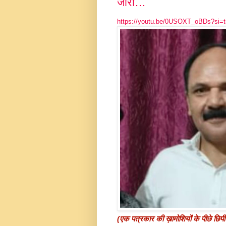
जारी…
https://youtu.be/0USOXT_oBDs?si
(एक पत्रकार की ख़ामोशियों के पीछे छिप