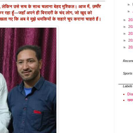
►
लेकिन उसे सच के साथ चलाना बेहद मुश्किल। आज मैं,
ज़मीर
►
 रहा हूँ—जहाँ अपने ही बिरादरी के चंद लोग, जो खुद को
ौखला गए कि अब वे मुझे धमकियों के सहारे चुप कराना चाहते हैं।
►
20
►
20
►
20
►
20
►
20
Recent
Sports
Labels
Di
खबर