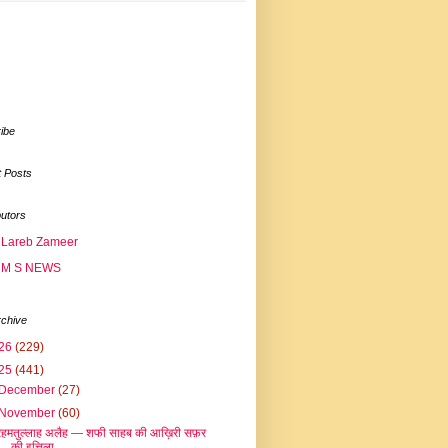
ibe
 Posts
butors
Lareb Zameer
M S NEWS
rchive
26
(229)
25
(441)
December
(27)
November
(60)
रहमतुल्लाह अलैह — शफी साहब की आख़िरी सफ़र
की इत्तिला