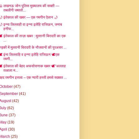
🕌 लखनऊ जोन पुलिस मुख्यालय की सख्ती —
तबलीगी जमातो...
🌙 इंतेकाल की खबर — एक गमगीन ऐलान 🌙
🌙 इन्ना लिल्लाही वा इन्ना इलैहि राजिऊन, जनाब
हनीफ...
🕊️ इंतेकाल की ताज़ा खबर : मुल्तानी बिरादरी का एक
...
रुड़की में मुल्तानी बिरादरी के नौजवानों की पुरअसर ...
🕊️ इंना लिल्लाहि व इन्ना इलैहि राजिऊन 🕊️एक
ग़मगी...
🕊️ इंतेकाल की बेहद अफसोसनाक खबर 🕊️“अल्लाह
तआला म...
बेहद ग़मगीन इत्तला – एक प्यारी हस्ती हमसे रुख़्सत ...
October
(47)
September
(41)
August
(42)
July
(62)
June
(37)
May
(19)
April
(30)
March
(25)