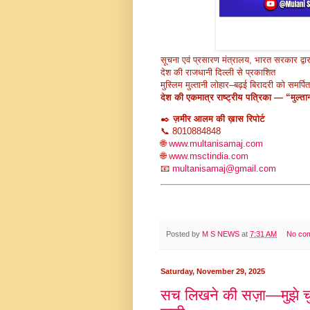
सूचना एवं प्रसारण मंत्रालय, भारत सरकार द्वार
देश की राजधानी दिल्ली से प्रकाशित
मुस्लिम मुल्तानी लोहार–बढ़ई बिरादरी को समर्पित
देश की एकमात्र राष्ट्रीय पत्रिका — “मुल्त
✒️
ज़मीर आलम की ख़ास रिपोर्ट
📞 8010884848
🌐
www.multanisamaj.com
🌐
www.msctindia.com
📧
multanisamaj@gmail.com
Posted by
M S NEWS
at
7:31 AM
No co
Saturday, November 29, 2025
सच लिखने की सज़ा—मुझे चु