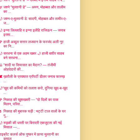
 जश्ने "मुल्तानी डे" – देवबंद में इनाम साहब ने ब...
🌿 जश्ने "मुल्तानी डे" — अमन, मोहब्बत और तालीम
का ...
🌙 जश्न-ए-मुल्तानी डे: सादगी, मोहब्बत और तामीर-ए-
ज...
🌙 इन्ना लिल्लाहि व इन्ना इलैहि राजिऊन — जनाब
इरशा...
🌹 हाजी अब्दुल सत्तार लजवान के फरजंद अली नूर
का नि...
🌙 सरधना से एक अहम खबर 🌙 हाजी बशीर साहब
बने सरधना...
🕌 “शादी या सियासत का मैदान? — तंजीमी
ओहदेदारों की...
🕊️ ख़तौली के प्रख्यात प्रॉपर्टी डीलर जनाब फारुख़
...
🌙“ख़ुद की कमियों को तलाश करो, दुनिया ख़ुद-ब-ख़ुद
...
🌹 निकाह की खुशखबरी — “दो दिलों का पाक
मिलन, परिवा...
🌷 निकाह की मुबारक घड़ी : भट्टी टाल वालों के घर
गू...
🌙 रुड़की की धरती पर बिरादरी एकजुटता की नई
मिसाल —...
वाइब्रेंट कलर्स ऑफ पुष्कर में छाया मुल्तानी का
कमाल