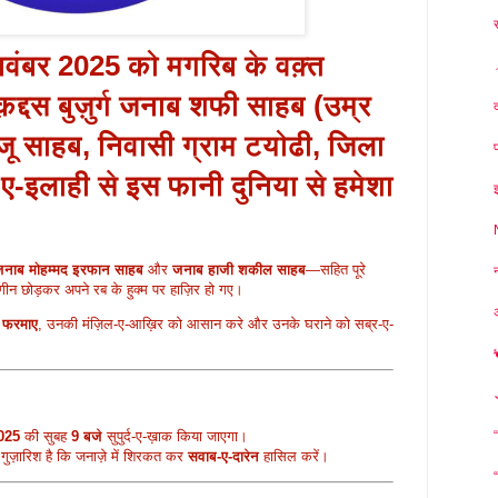
नवंबर 2025
को मगरिब के वक़्त
द्दस बुज़ुर्ग
जनाब शफी साहब (उम्र
ू साहब, निवासी ग्राम
टयोढी, जिला
ा-ए-इलाही से इस फानी दुनिया से हमेशा
।
नाब मोहम्मद इरफान साहब
और
जनाब हाजी शकील साहब
—सहित पूरे
ीन छोड़कर अपने रब के हुक्म पर हाज़िर हो गए।
 फरमाए
, उनकी मंज़िल-ए-आख़िर को आसान करे और उनके घराने को सब्र-ए-
2025
की सुबह
9 बजे
सुपुर्द-ए-ख़ाक किया जाएगा।
गुज़ारिश है कि जनाज़े में शिरकत कर
सवाब-ए-दारेन
हासिल करें।