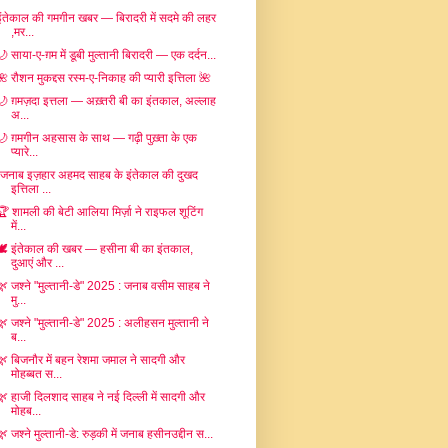
इंतेकाल की गमगीन खबर — बिरादरी में सदमे की लहर
,मर...
🌙 साया-ए-ग़म में डूबी मुल्तानी बिरादरी — एक दर्दन...
🌺 रौशन मुकद्दस रस्म-ए-निकाह की प्यारी इत्तिला 🌺
🌙 ग़मज़दा इत्तला — अख़्तरी बी का इंतकाल, अल्लाह
अ...
🌙 ग़मगीन अहसास के साथ — गढ़ी पुख़्ता के एक
प्यारे...
“जनाब इज़हार अहमद साहब के इंतेकाल की दुखद
इत्तिला ...
🏆 शामली की बेटी आलिया मिर्ज़ा ने राइफल शूटिंग
में...
🕊️ इंतेकाल की खबर — हसीना बी का इंतकाल,
दुआएं और ...
🌿 जश्ने "मुल्तानी-डे" 2025 : जनाब वसीम साहब ने
मु...
🌿 जश्ने "मुल्तानी-डे" 2025 : अलीहसन मुल्तानी ने
ब...
🌿 बिजनौर में बहन रेशमा जमाल ने सादगी और
मोहब्बत स...
🌿 हाजी दिलशाद साहब ने नई दिल्ली में सादगी और
मोहब...
🌿 जश्ने मुल्तानी-डे: रुड़की में जनाब हसीनउद्दीन स...