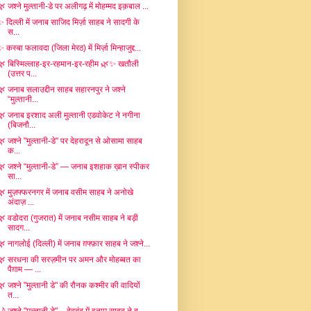
🌿 जश्ने मुल्तानी-डे पर अलीगढ़ में मोहम्मद इक़बाल ...
✨ दिल्ली में जनाब साजिद मिर्ज़ा साहब ने सादगी के
स...
 कस्बा फलावदा (जिला मेरठ) में मिर्ज़ा मिन्हाजुद्द...
🌿 बिस्मिल्लाह-इर-रहमान-इर-रहीम 🌿✨ खतौली
(उत्तर प...
🌿 जनाब सलाउद्दीन साहब सहारनपुर ने जश्ने
“मुल्तानी...
🌿 जनाब इरशाद अली मुल्तानी एडवोकेट ने नगीना
(बिजनौ...
🌿 जश्ने "मुल्तानी-डे" पर देहरादून से ओसामा साहब
क...
🌿 जश्ने “मुल्तानी-डे” — जनाब इशहाक ख़ान स्पीकर
सा...
🌿 मुज़फ्फरनगर में जनाब वसीम साहब ने अनोखे
अंदाज़ ...
🌿 वडोदरा (गुजरात) में जनाब नसीम साहब ने बड़ी
सादग...
🌿 नागलोई (दिल्ली) में जनाब ग़फ्फ़ार साहब ने जश्ने...
🌿 सरधना की सरज़मीन पर अमन और मोहब्बत का
पैग़ाम — ...
🌿 जश्ने "मुल्तानी डे" की रौनक कश्मीर की वादियों
त...