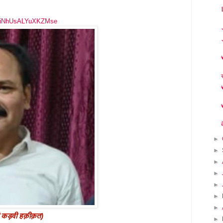
=tiNhUsALYuXKZMse
►
►
►
►
►
►
►
ी कड़वी हक़ीक़त)
►