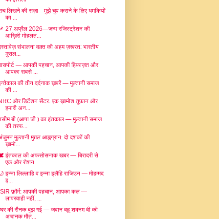
सच लिखने की सज़ा—मुझे चुप कराने के लिए धमकियों
का ...
📌 27 अप्रैल 2026—जन्म रजिस्ट्रेशन की
आख़िरी मोहलत...
दस्तावेज़ संभालना वक़्त की अहम ज़रूरत: भारतीय
मुसल...
पासपोर्ट — आपकी पहचान, आपकी हिफ़ाज़त और
आपका सबसे ...
इन्तेकाल की तीन दर्दनाक ख़बरें — मुल्तानी समाज
की ...
NRC और डिटेंशन सेंटर: एक ख़ामोश तूफ़ान और
हमारी अन...
नसीम बी (आपा जी ) का इंतकाल — मुल्तानी समाज
की तरफ...
अंजुमन मुल्तानी मुग़ल आह्नग्रान: दो दशकों की
ख़ामो...
🕊️ इंतकाल की अफसोसनाक खबर — बिरादरी से
एक और रोशन...
🌙 इन्ना लिल्लाहि व इन्ना इलैहि राजिउन — मोहम्मद
इ...
“SIR फ़ॉर्म: आपकी पहचान, आपका कल —
लापरवाही नहीं, ...
“घर की रौनक बुझ गई — जवान बहू शबनम बी की
अचानक मौत...