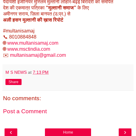
पैदायशी इंजीनियर मुस्लिम मुल्तानी लोहार-बढ़ई बिरादरी को समर्पित
देश की एकमात्र पत्रिका
“मुल्तानी समाज”
के लिए
अमीनगर सराय, ज़िला बागपत (उ.प्र.) से
अली हसन मुल्तानी की ख़ास रिपोर्ट
#multanisamaj
📞 8010884848
🌐
www.multanisamaj.com
🌐
www.msctindia.com
✉️
multanisamaj@gmail.com
M S NEWS
at
7:13 PM
Share
No comments:
Post a Comment
‹
›
Home