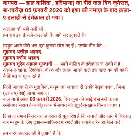
बागपत — हाल बाशिंदा , हरियाणा) का बीते कल दिन जुमेरात,
बा-तारीख़
05 फ़रवरी 2026
को इशा की नमाज़ के बाद क़ज़ा-
ए-इलाही से इंतेक़ाल हो गया।
अल्लाह की यही मर्ज़ी थी।
हम सब इस फ़ैसले-ए-इलाही के आगे सर झुकाते हैं।
मरहूम अपने पीछे भरा-पूरा कुनबा छोड़ गए हैं। उनके तीन बेटे —
मुहम्मद अतीक़ अहमद
,
मुहम्मद वसीम अहमद
,
मुहम्मद शुऐब अहमद मुल्तानी
— अपने वालिद के इंतेक़ाल से सदमे में हैं।
अहल-ए-ख़ाना, रिश्तेदार, दोस्त और तमाम जानने वाले इस वक़्त ग़म की गहरी
कैफ़ियत से गुज़र रहे हैं।
मिली जानकारी के मुताबिक़, मरहूम का जनाज़ा से उनके पैतृक वतन
, ज़िला
(उत्तर प्रदेश) लाया जाएगा।
कल यानी
आज 06 फ़रवरी 2026
, दिन जुमा को
साढ़े दस बजे
क़स्बा
अमीनगर सराय के क़ब्रिस्तान में मय्यत को सुपुर्द-ए-ख़ाक किया जाएगा।
लिहाज़ा तमाम बिरादराना हज़रात से गुज़ारिश है कि जनाज़े और दफ़्न में शिरकत
कर मरहूम के लिए दुआ-ए-मग़फ़िरत फ़रमाएँ और सवाबे दारेन हासिल करें।
हम बारगाह-ए-इलाही में दुआगो हैं कि