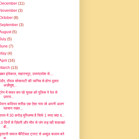
December
(11)
November
(3)
October
(8)
September
(3)
August
(5)
July
(5)
June
(7)
May
(4)
April
(16)
March
(13)
खबर इंतेकाल, सहारनपुर, उत्तरप्रदेश से....
इंदौर, रॉयल सोसायटी की जानिब से होगा दूसरा
अज़ीमुश्...
ट्रेन में सफर कर रहे युवक को पुलिस ने रेल से
उतारा...
पिरान कलियर शरीफ़ एक ऐसा नाम जो अपनी अलग
पहचान रखत...
ारत में 30 करोड़ मुस्लिम्स है सिर्फ 1 रुपए चंदा द...
10 दिनोँ से ज़िंदगी और मौत से जंग लड़ रही शाहजहां
बी...
मुल्तानी समाज चैरिटेबल ट्रस्ट से अब्दुल कलाम बने
स...