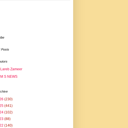
ibe
 Posts
butors
Lareb Zameer
M S NEWS
rchive
26
(230)
25
(441)
24
(102)
23
(88)
22
(140)