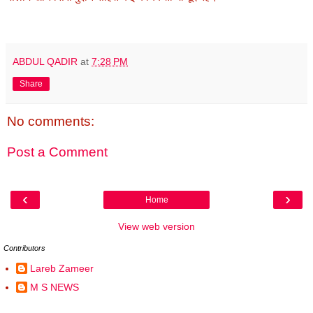
ABDUL QADIR
at
7:28 PM
Share
No comments:
Post a Comment
‹
›
Home
View web version
Contributors
Lareb Zameer
M S NEWS