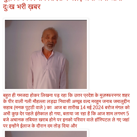
दुःख भरी ख़बर
बहुत ही गमजदा होकर लिखना पड़ रहा कि उत्तर प्रदेश के मुज़फ्फरनगर शहर
के पीर वाली गली मौहल्ला लड्ढा निवासी अय्यूब वल्द मरहूम जनाब जमालुद्दीन
सहाब (मनक पुट्ठी वाले ) का आज बा तारीख 14 मई 2024 बरोज मंगल को
अभी कुछ देर पहले इंतेकाल हो गया, बताया जा रहा है कि आज शाम लगभग 5
बजे अचानक तबियत खराब होने पर इनको परिवार वाले हॉस्पिटल ले गए जहां
पर इन्होंने ईलाज के दौरान दम तोड़ दिया और