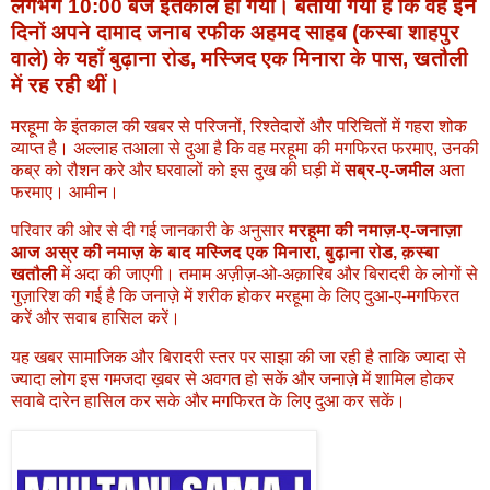
लगभग 10:00 बजे
इंतकाल हो गया। बताया गया है कि वह इन
दिनों अपने दामाद
जनाब रफीक अहमद साहब (कस्बा शाहपुर
वाले)
के यहाँ
बुढ़ाना रोड, मस्जिद एक मिनारा के पास, खतौली
में रह रही थीं।
मरहूमा के इंतकाल की खबर से परिजनों, रिश्तेदारों और परिचितों में गहरा शोक
व्याप्त है। अल्लाह तआला से दुआ है कि वह मरहूमा की मगफिरत फरमाए, उनकी
कब्र को रौशन करे और घरवालों को इस दुख की घड़ी में
सब्र-ए-जमील
अता
फरमाए। आमीन।
परिवार की ओर से दी गई जानकारी के अनुसार
मरहूमा की नमाज़-ए-जनाज़ा
आज अस्र की नमाज़ के बाद मस्जिद एक मिनारा, बुढ़ाना रोड, क़स्बा
खतौली
में अदा की जाएगी। तमाम अज़ीज़-ओ-अक़ारिब और बिरादरी के लोगों से
गुज़ारिश की गई है कि जनाज़े में शरीक होकर मरहूमा के लिए दुआ-ए-मगफिरत
करें और सवाब हासिल करें।
यह खबर सामाजिक और बिरादरी स्तर पर साझा की जा रही है ताकि ज्यादा से
ज्यादा लोग इस गमजदा ख़बर से अवगत हो सकें और जनाज़े में शामिल होकर
सवाबे दारेन हासिल कर सके और मगफिरत के लिए दुआ कर सकें।