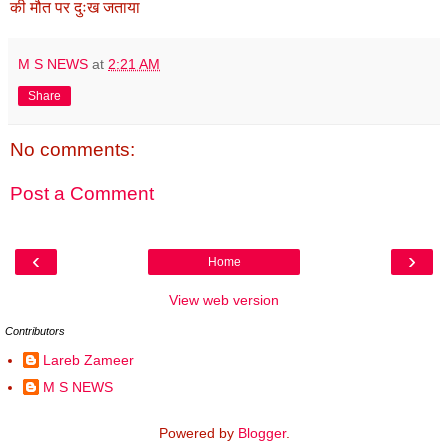
की मौत पर दुःख जताया
M S NEWS
at
2:21 AM
Share
No comments:
Post a Comment
‹
›
Home
View web version
Contributors
Lareb Zameer
M S NEWS
Powered by
Blogger
.