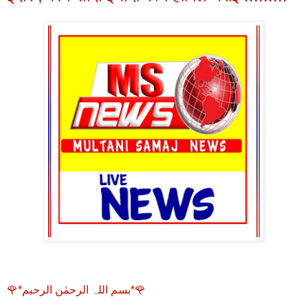
🌹*بسم اللہ الرحمٰن الرحیم*🌹