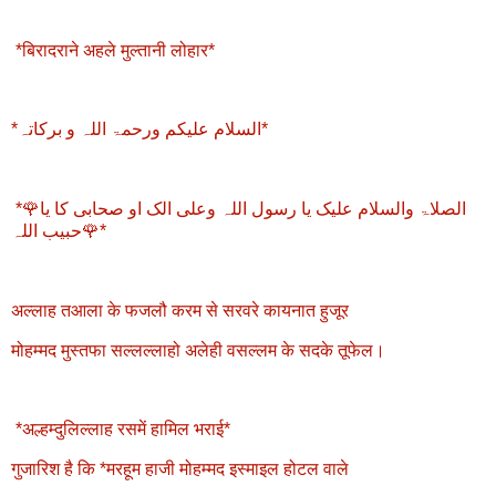
*बिरादराने अहले मुल्तानी लोहार*
*السلام علیکم ورحمۃ اللہ و برکاتہ*
*🌹الصلاۃ والسلام علیک یا رسول اللہ وعلی الک او صحابی کا یا
حبیب اللہ🌹*
अल्लाह तआला के फजलौ करम से सरवरे कायनात हुजूर
मोहम्मद मुस्तफा सल्लल्लाहो अलेही वसल्लम के सदके तूफेल।
*अल्हम्दुलिल्लाह रसमें हामिल भराई*
गुजारिश है कि *मरहूम हाजी मोहम्मद इस्माइल होटल वाले