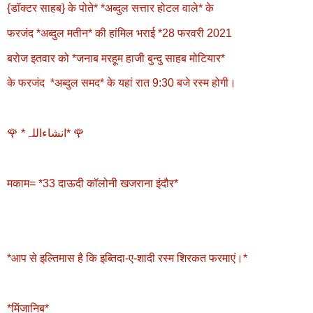
{डॉक्टर साहब} के पोते* *अब्दुल सत्तार होटल वाले* के
फरजंद *अब्दुल मतीन* की हांमिल भराई *28 फरवरी 2021
बरोज इतवार को *जनाब मरहूम हाजी बुन्दु साहब मोटियार*
के फरजंद *अब्दुल समद* के यहां रात 9:30 बजे रस्म होगी।
🌹 *انشاءاللہ* 🌹
मकाम= *33 दाऊदी कॉलोनी खजराना इंदौर*
*आप से इल्तिमास है कि इब्तिदा-ए-शादी रस्म शिरकत फरमाएं।*
*मिंजानिब*