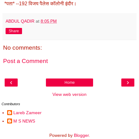
*पता* --192 विजय पैलेस कॉलोनी इंदौर।
ABDUL QADIR
at
8:05 PM
Share
No comments:
Post a Comment
‹
›
Home
View web version
Contributors
Lareb Zameer
M S NEWS
Powered by
Blogger
.