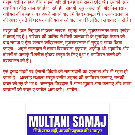
मरहूम वसीम अहमद तीन भाइयों और तीन बहनों में सबसे छोटे थे। उनकी उम्र
तक़रीबन तीस साल बताई जा रही है। सादगी, खुशअख़लाक़ी और मिलनसार
तबीयत की वजह से वह अपने जानने वालों में बेहद मक़बूल थे। उनके इंतकाल
की खबर सुनते ही घर पर ताज़ियत करने वालों का सिलसिला लगातार जारी है।
मरहूम की हाल रिहाइश मोहल्ला सरवट, महमूद नगर, मुज़फ्फरनगर उत्तर प्रदेश
में बताई गई है। परिवार की जानिब से मिली जानकारी के मुताबिक़ मैय्यत को
बाद नमाज़-ए-ईशा सरवट कब्रिस्तान, मुज़फ्फरनगर में सुपुर्द-ए-ख़ाक किया
जाएगा। अहले ख़ानदान ने तमाम बिरादराना हज़रात, अज़ीज़-ओ-अक़ारिब और
दोस्तों से जनाज़े में शरीक होकर मरहूम के लिए दुआ-ए-मग़फिरत करने की
दरख्वास्त की है।
ऐसे दुखद मौक़ों पर इंसानी ज़िंदगी की नापायदारी का एहसास और भी गहरा हो
जाता है। अल्लाह तआला मरहूम वसीम अहमद की मग़फिरत फरमाए, उनकी
क़ब्र को नूर से भर दे, जन्नतुल फिरदौस में आला मुक़ाम अता फरमाए और तमाम
घरवालों को सब्र-ए-जमील अता करे। आमीन।