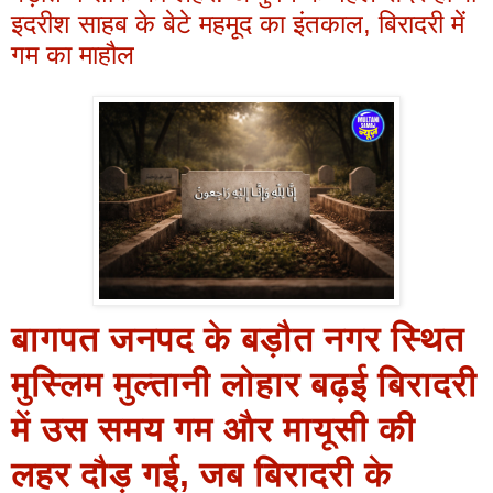
इदरीश साहब के बेटे महमूद का इंतकाल, बिरादरी में
गम का माहौल
बागपत जनपद के बड़ौत नगर स्थित
मुस्लिम मुल्तानी लोहार बढ़ई बिरादरी
में उस समय गम और मायूसी की
लहर दौड़ गई, जब बिरादरी के