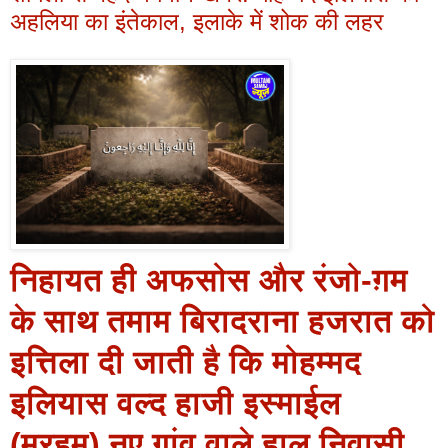
अहलिया का इंतेकाल, इलाके में शोक की लहर
निहायत ही अफसोस और रंजो-ग़म
के साथ तमाम बिरादराना हजरात को
इत्तिला दी जाती है कि मोहम्मद
इलियास वल्द हाजी इस्माईल
(मरहूम) नए गांव वाले,हाल निवासी