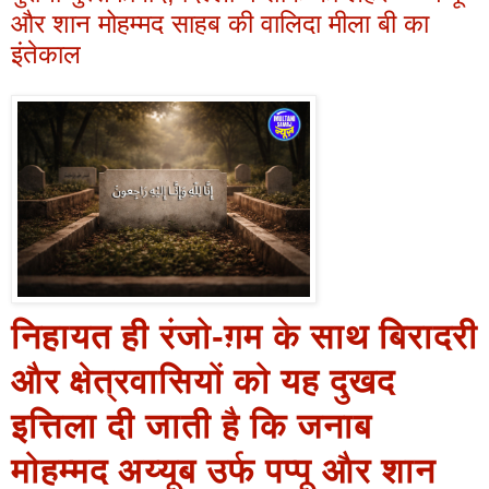
और शान मोहम्मद साहब की वालिदा मीला बी का
इंतेकाल
निहायत ही रंजो-ग़म के साथ बिरादरी
और क्षेत्रवासियों को यह दुखद
इत्तिला दी जाती है कि जनाब
मोहम्मद अय्यूब उर्फ पप्पू और शान