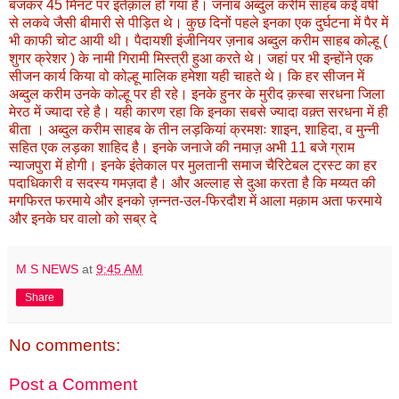
बजकर 45 मिनट पर इंतेक़ाल हो गया है। जनाब अब्दुल करीम साहब कई वर्षी
से लकवे जैसी बीमारी से पीड़ित थे। कुछ दिनों पहले इनका एक दुर्घटना में पैर में
भी काफी चोट आयी थी। पैदायशी इंजीनियर ज़नाब अब्दुल करीम साहब कोल्हू (
शुगर क्रेशर ) के नामी गिरामी मिस्त्री हुआ करते थे। जहां पर भी इन्होंने एक
सीजन कार्य किया वो कोल्हू मालिक हमेशा यही चाहते थे। कि हर सीजन में
अब्दुल करीम उनके कोल्हू पर ही रहे। इनके हुनर के मुरीद क़स्बा सरधना जिला
मेरठ में ज्यादा रहे है। यही कारण रहा कि इनका सबसे ज्यादा वक़्त सरधना में ही
बीता । अब्दुल करीम साहब के तीन लड़कियां क्रमशः शाइन, शाहिदा, व मुन्नी
सहित एक लड़का शाहिद है। इनके जनाजे की नमाज़ अभी 11 बजे ग्राम
न्याजपुरा में होगी। इनके इंतेकाल पर मुलतानी समाज चैरिटेबल ट्रस्ट का हर
पदाधिकारी व सदस्य गमज़दा है। और अल्लाह से दुआ करता है कि मय्यत की
मगफिरत फरमाये और इनको ज़न्नत-उल-फिरदौश में आला मक़ाम अता फरमाये
और इनके घर वालो को सब्र दे
M S NEWS
at
9:45 AM
Share
No comments:
Post a Comment