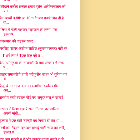
शहीदाने कर्बला हज़रत इमाम हुसैन अलैहिस्सलाम की
याद ...
जिन बच्चों ने 8th या 10th के बाद पढ़ाई छोड़ दी है
वो...
बलिया में गोली मारकर पत्रकार की हत्या, मचा
हड़कम्प
राजस्थान की वाइरल ख़बर
-प्रसिद्ध शायर अशोक साहिल (मुज़फ्फरनगर) नहीं रहे
. . ❓ धर्म क्या है ❓एक दिल को छ...
शिया धर्मगुरुओ की नाराज़गी के बाद सरकार ने उत्तर
प...
मशहूर समाजसेवी हाजी ज़रीफुद्दीन साहब भी दुनिया को
अ...
सिद्धार्थ नगर।जाने माने इस्लामिक स्कॉलर मौलाना
अब्...
भारतीय रेलवे स्टेशन बोर्ड पर ‘समुद्र तल से ऊंचाई’
...
सरकार ने लिया बड़ा फैसला नीमच।बस मालिक
अपनी मांगों...
ुजरात में एक बड़ी फैक्ट्री का निर्माण हो रहा था ...
पत्नी को निशाना बनाकर चलाई गोली सास को लगी,
हालत ग...
क्या आप मदरसे से हैं और डॉक्टर बनना चाहते है तो