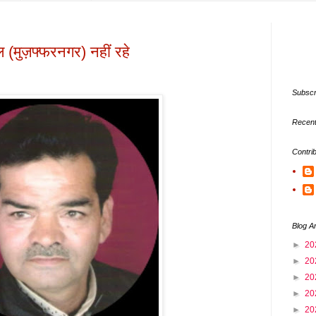
 (मुज़फ्फरनगर) नहीं रहे
Subscr
Recent
Contri
Blog A
►
20
►
20
►
20
►
20
►
20