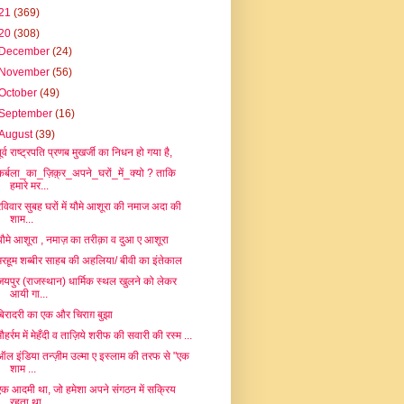
21
(369)
20
(308)
December
(24)
November
(56)
October
(49)
September
(16)
August
(39)
ूर्व राष्ट्रपति प्रणब मुखर्जी का निधन हो गया है,
कर्बला_का_ज़िक़्र_अपने_घरों_में_क्यो ? ताकि
हमारे मर...
रविवार सुबह घरों में यौमे आशूरा की नमाज अदा की
शाम...
यौमे आशूरा , नमाज़ का तरीक़ा व दुआ ए आशूरा
मरहूम शब्बीर साहब की अहलिया/ बीवी का इंतेकाल
जयपुर (राजस्थान) धार्मिक स्थल खुलने को लेकर
आयी गा...
बिरादरी का एक और चिराग़ बुझा
मौहर्रम में मेहँदी व ताज़िये शरीफ की सवारी की रस्म ...
ऑल इंडिया तन्ज़ीम उल्मा ए इस्लाम की तरफ से "एक
शाम ...
एक आदमी था, जो हमेशा अपने संगठन में सक्रिय
रहता था...