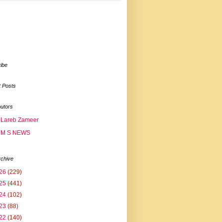
ibe
 Posts
butors
Lareb Zameer
M S NEWS
rchive
26
(229)
25
(441)
24
(102)
23
(88)
22
(140)