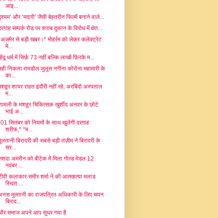
आइ...
दृश्यम’ और ‘मदारी’ जैसी बेहतरीन फिल्में बनाने वाले...
दरगाह सम्पर्क रोड पर शराब दुकान के विरोध में क्षेत...
*अजमेर से बड़ी खबर।* मोहर्रम को लेकर कलेक्ट्रेट
मे...
िंदू धर्म में सिर्फ़ 73 नहीं बल्कि लाखों फ़िरके म...
नही निकला रामडोल जुलूस नगीना कोरोना महामारी के
का...
मशहूर शायर राहत इंदौरी नहीं रहे, अरबिंदो अस्पताल
म...
शामली के मशहूर चिकित्सक खुर्शीद अनवर के छोटे
भाई अ...
*01 सितंबर को नियमों के साथ खुलेगी दरगाह
शरीफ,* *म...
मुलतानी बिरादरी की सबसे बड़ी तंज़ीम ने बिरादरी के
सर...
रुशदा अमरीन को बीटेक में मिला गोल्ड मेडल 12
नवंबर ...
टीवी कलाकार समीर शर्मा ने की आत्महत्या मलाड
स्थित ...
अनस मुल्तानी का राजपत्रित अधिकारी के लिए चयन
बिराद...
और समाज अपने आप सुधर गया है