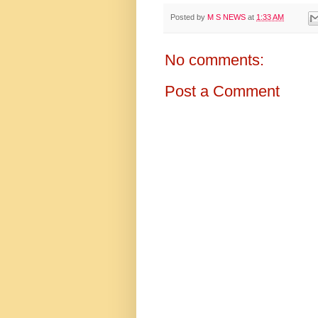
Posted by
M S NEWS
at
1:33 AM
No comments:
Post a Comment