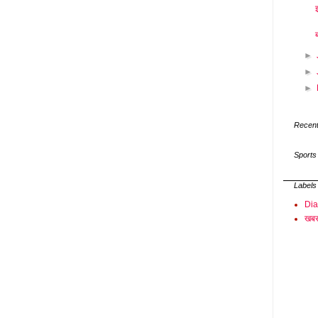
►
►
►
Recent
Sports
Labels
Di
खबर