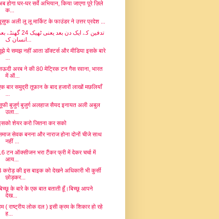
अब होगा घर-घर सर्वे अभियान, किया जाएगा पूरे ज़िले
क...
यूसुफ अली लू लू मार्किट के फाउंडर ने उत्तर प्रदेश ...
تدفین کے ایک دن بعد یعنی ٹھیک 24 گھنٹے 
انسان ک...
मुझे ये समझ नहीं आता डॉक्टर्स और मीडिया इसके बारे
...
सऊदी अरब ने की 80 मेट्रिक टन गैस रवाना, भारत
में ऑ...
एक बार समुद्री तूफ़ान के बाद हजारों लाखों मछलियाँ
...
सूफी बुजुर्ग बुजुर्ग अलहाज सैयद इनायत अली अबुल
उला...
इसको शेयर करो जितना कर सको
समाज सेवक बनना और नाराज होना दोनों चीजे साथ
नहीं ...
16 टन ऑक्सीजन भरा टैंकर फ्री में देकर चर्चा में
आय...
3 करोड़ की इस बाइक को देखने अधिकारी भी कुर्सी
छोड़कर...
बिच्छू के बारे के एक बात बताती हूँ।बिच्छू आपने
देख...
हम ( राष्ट्रीय लोक दल ) इसी क्रम के शिकार हो रहे
ह...