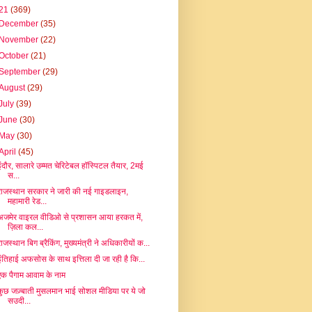
21
(369)
December
(35)
November
(22)
October
(21)
September
(29)
August
(29)
July
(39)
June
(30)
May
(30)
April
(45)
इंदौर, सालारे उम्मत चेरिटेबल हॉस्पिटल तैयार, 2मई
स...
राजस्थान सरकार ने जारी की नई गाइडलाइन,
महामारी रेड...
अजमेर वाइरल वीडिओ से प्रशासन आया हरकत में,
ज़िला कल...
राजस्थान बिग ब्रैकिंग, मुख्यमंत्री ने अधिकारीयों क...
इंतिहाई अफसोस के साथ इत्तिला दी जा रही है कि...
एक पैगाम आवाम के नाम
कुछ जज़्बाती मुसलमान भाई सोशल मीडिया पर ये जो
सउदी...