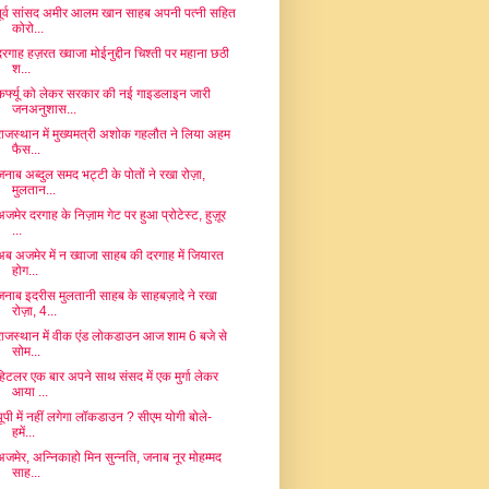
पूर्व सांसद अमीर आलम खान साहब अपनी पत्नी सहित
कोरो...
दरगाह हज़रत ख्वाजा मोईनुद्दीन चिश्ती पर महाना छठी
श...
कर्फ्यू को लेकर सरकार की नई गाइडलाइन जारी
जनअनुशास...
राजस्थान में मुख्यमत्री अशोक गहलौत ने लिया अहम
फैस...
जनाब अब्दुल समद भट्टी के पोतों ने रखा रोज़ा,
मुलतान...
अजमेर दरगाह के निज़ाम गेट पर हुआ प्रोटेस्ट, हुज़ूर
...
अब अजमेर में न ख्वाजा साहब की दरगाह में जियारत
होग...
जनाब इदरीस मुलतानी साहब के साहबज़ादे ने रखा
रोज़ा, 4...
राजस्थान में वीक एंड लोकडाउन आज शाम 6 बजे से
सोम...
हिटलर एक बार अपने साथ संसद में एक मुर्गा लेकर
आया ...
यूपी में नहीं लगेगा लॉकडाउन ? सीएम योगी बोले-
हमें...
अजमेर, अन्निकाहो मिन सुन्नति, जनाब नूर मोहम्मद
साह...