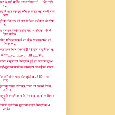
शहर के सभी धार्मिक स्थल सोमवार से 10 दिन रहेंगे
बं...
ख़ुदा ने आज तक उस क़ौम की हालत नहीं बदली न हो
एह़स...
मुस्लिम सेवा संघ की और से ज़िला कलेक्टर को सौंपा
ज्...
ग़रीब नवाज़ वेलफेयर सोसायटी अजमेर की और से
ज़िला कलेक...
मदीना मस्जिद मक्कडों का चोक आज 8अप्रेल को
मस्जिद क...
केरल इस्लामिक यूनिवर्सिटी में है दीनी व दुनियावी त...
. 🌹 ‎*بسم اللہ الرحمن الرحیم* ‏🌹 ...
उज्जैन में मुलतानी बिरादरी में हुई एक तारीखी शुरुआ...
मिर्ज़ा/मुलतानी वेलफेयर सोसाइटी की वर्चुअल मीटिंग
म...
बैंक कर्मियों पर धावा बोल लुटेरे ले उड़े 50 लाख
नगद...
मुलतानी समाज चैरिटबल ट्रस्ट की खजांची रेशमा
ज़मीर क...
मरहूम के इसाले सवाब के लिए सवा माह की फ़ातिहा व
जु...
पैदायशी इंजीनियर मुलतानी लोहार बिरादरी का 4
अप्रैल...