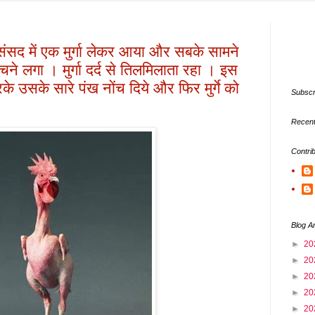
सद में एक मुर्गा लेकर आया और सबके सामने
े लगा । मुर्गा दर्द से तिलमिलाता रहा । इस
 उसके सारे पंख नोंच दिये और फिर मुर्गे को
Subscr
Recent
Contri
Blog A
►
20
►
20
►
20
►
20
►
20