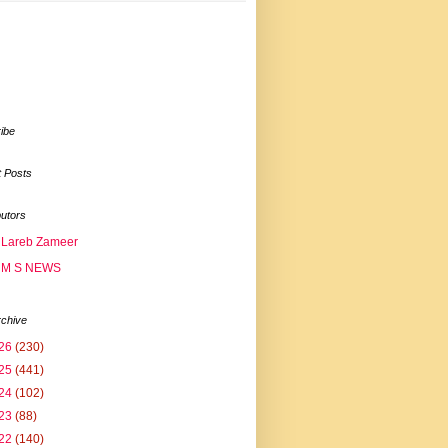
ibe
 Posts
butors
Lareb Zameer
M S NEWS
rchive
26
(230)
25
(441)
24
(102)
23
(88)
22
(140)