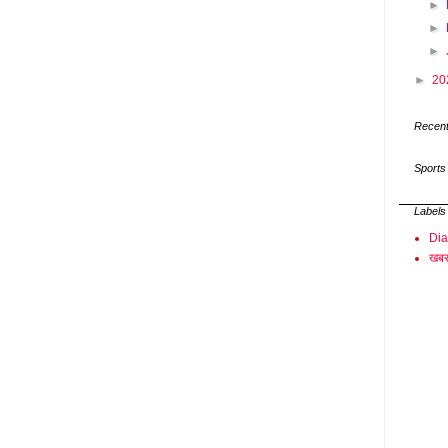
►
►
►
►
20
Recent
Sports
Labels
Di
खबर