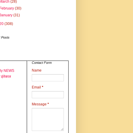
March
(28)
February
(30)
January
(31)
20
(308)
 Posts
Contact Form
Name
aly NEWS
 इंतेकाल
Email
*
Message
*