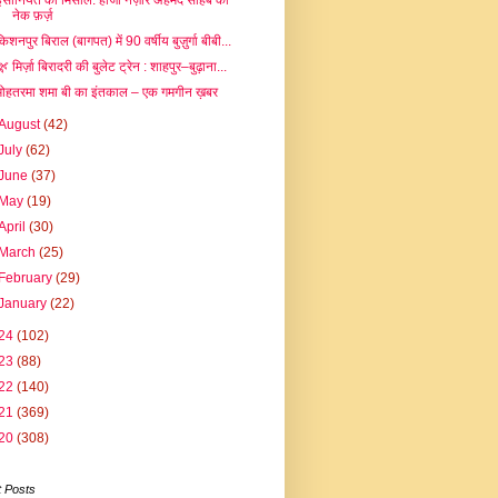
इंसानियत की मिसाल: हाजी नज़ीर अहमद साहब का
नेक फ़र्ज़
िशनपुर बिराल (बागपत) में 90 वर्षीय बुज़ुर्गा बीबी...
 मिर्ज़ा बिरादरी की बुलेट ट्रेन : शाहपुर–बुढ़ाना...
मोहतरमा शमा बी का इंतकाल – एक गमगीन ख़बर
August
(42)
July
(62)
June
(37)
May
(19)
April
(30)
March
(25)
February
(29)
January
(22)
24
(102)
23
(88)
22
(140)
21
(369)
20
(308)
 Posts