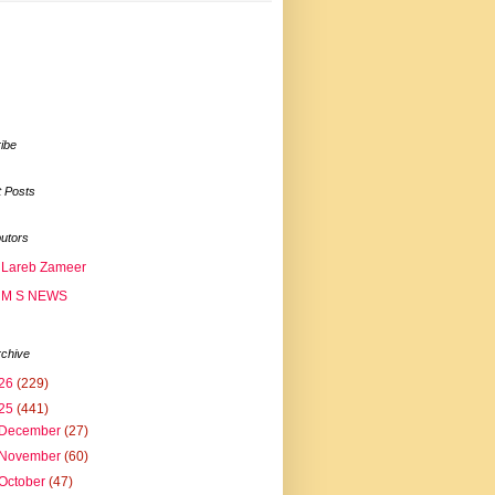
ibe
 Posts
butors
Lareb Zameer
M S NEWS
rchive
26
(229)
25
(441)
December
(27)
November
(60)
October
(47)