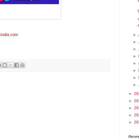
क

tindia.com
►
►
►
►
►
►
►
►
►
20
►
20
►
20
►
20
►
20
Recent