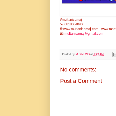
#multanisamaj
📞 8010884848
🌐 www.multanisamaj.com | www.msc
📧
multanisamaj@gmail.com
Posted by
M S NEWS
at
1:43 AM
No comments:
Post a Comment