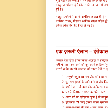
गुज़ारिश है कि जनाज़े में शिरकत करके सवाब-ए
मरहूम के पांच भाई हैं और उनके खानदान में लगभ
हुई है।
मरहूम अपने पीछे अपनी अहलिया हाजरा बी ( माय
कासिफ साहब, मोहम्मद आतिक साहब सहित पूरे कु
हमेशा हमेशा के लिए विदा हो गए है।
एक ज़रूरी ऐलान – इंतेकाल
अक्सर ऐसा होता है कि किसी अज़ीज़ के इंतिक़
नहीं हो पाते। इस कमी को दूर करने के लिए
“म
करती है कि जब भी इंतेकाल की खबर भेजें तो इन
मरहूम/मरहूमा का नाम और वल्दियत य
पूरा पता (कहां के रहने वाले थे और फ
दफ़ीने का सही वक़्त और कब्रिस्तान 
घर के ज़िम्मेदार शख़्स का फ़ोन नंबर।
अगर मर्द का इंतिक़ाल हुआ है तो मरह
इंतिक़ाल की वजह (अगर बताना मुनासि
अहल-ए-ख़ाना के नाम – भाई, बहन, मा