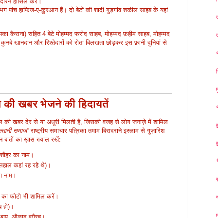
-दारेन हासिल करें।
ग पांच हाफ़िज-ए-क़ुरआन हैं। दो बेटों की शादी गुड़गांव शकील साहब के यहां
का कैराना) सहित 4 बेटे मोहम्मद फरीद साहब, मोहम्मद फ़हीम साहब, मोहम्मद
नबे खानदान और रिश्तेदारों को रोता बिलखता छोड़कर इस फ़ानी दुनियां से
 की खबर भेजने की हिदायतें
ाल की खबर देर से या अधूरी मिलती है, जिसकी वजह से लोग जनाज़े में शामिल
ुल्तानी समाज”
राष्ट्रीय समाचार पत्रिका तमाम बिरादराने इस्लाम से गुज़ारिश
 बातों का ख़ास ख्याल रखें:
ा शौहर का नाम।
िलहाल कहां रह रहे थे)।
का नाम।
ूम का फोटो भी शामिल करें।
ब हो)।
ँ-बाप, औलाद वगैरह।