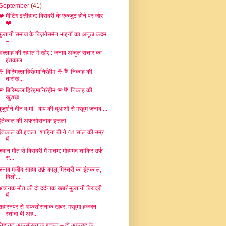
September
(41)
❤️ मीटिंग इत्तीहाद: बिरादरी के एकजुट होने पर जोर
❤️
मुल्तानी समाज के बिज़नेसमैन भाइयों का अनूठा कदम
– ...
अल्लाह की रहमत में खोए : जनाब अब्दुल सत्तार का
इंतकाल
🌹 बिस्मिल्लाहिर्रहमानिर्रहीम 🌹💐 निकाह की
तारीख़...
🌹 बिस्मिल्लाहिर्रहमानिर्रहीम 🌹💐 निकाह की
ख़ुशख़...
बुजुर्गाने दीन व मां - बाप की दुआओं से मरहूम जनाब ...
इंतेकाल की अफसोसनाक इत्तला
इंतेकाल की इत्तला “शाहिना बी ने 48 साल की उम्र
में...
जवान मौत से बिरादरी में मातम: मोहम्मद शाकिर उर्फ
स...
जनाब मजीद साहब उर्फ़ कालू मिस्त्री का इंतकाल,
दिलो...
अचानक मौत की दो दर्दनाक खबरें मुल्तानी बिरादरी
में...
सहारनपुर से अफसोसनाक खबर, मरहूमा हज्जन
रशीदा बी अह...
निहायत अफ़सोसनाक इत्तला – दो अफ़राद के