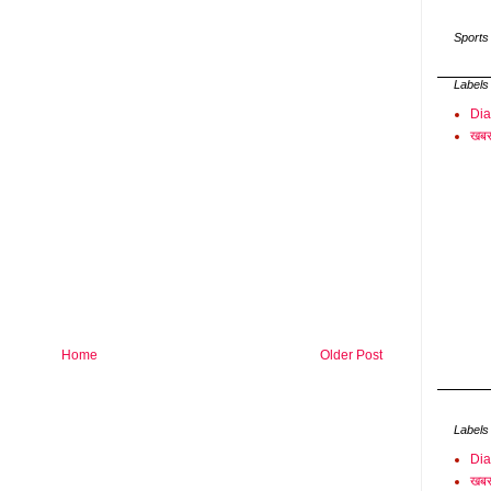
Sports
Labels
Di
खबर
Home
Older Post
Labels
Di
खबर