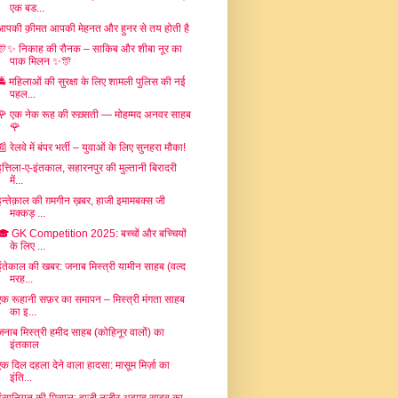
एक बड...
आपकी क़ीमत आपकी मेहनत और हुनर से तय होती है
🎊✨ निकाह की रौनक – साकिब और शीबा नूर का
पाक मिलन ✨🎊
🚔 महिलाओं की सुरक्षा के लिए शामली पुलिस की नई
पहल...
🌹 एक नेक रूह की रुख़्सती — मोहम्मद अनवर साहब
🌹
📰 रेलवे में बंपर भर्ती – युवाओं के लिए सुनहरा मौका!
इत्तिला-ए-इंतकाल, सहारनपुर की मुल्तानी बिरादरी
में...
इन्तेक़ाल की ग़मगीन ख़बर, हाजी इमामबक्स जी
मक्कड़ ...
🎓 GK Competition 2025: बच्चों और बच्चियों
के लिए ...
इंतेकाल की खबर: जनाब मिस्त्री यामीन साहब (वल्द
मरह...
एक रूहानी सफ़र का समापन – मिस्त्री मंगता साहब
का इ...
जनाब मिस्त्री हमीद साहब (कोहिनूर वालों) का
इंतकाल
एक दिल दहला देने वाला हादसा: मासूम मिर्ज़ा का
इंति...