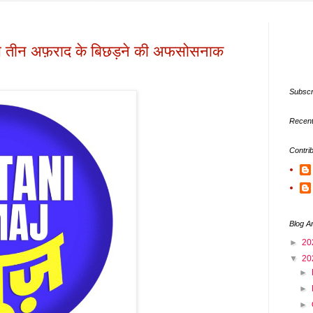
ी से तीन अफ़राद के बिछड़ने की अफसोसनाक
Subscr
Recent
Contri
Blog A
►
20
▼
20
►
►
►