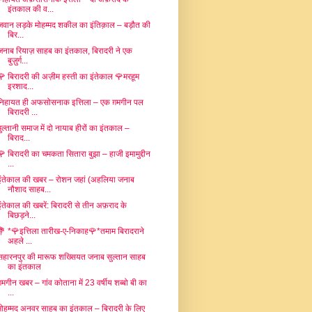
इंतकाल की व...
जवान लड़के मोहम्मद शकील का इंतिक़ाल – बड़ौत की
बिर...
जनाब रियाज़ साहब का इंतकाल, बिरादरी ने एक
बुज़ुर्ग...
🌹 बिरादरी की अज़ीम हस्ती का इंतेकाल 🌹मरहूम
इरशाद...
निहायत ही अफसोसनाक इत्तिला – एक ग़मगीन पल
बिरादरी ...
मुल्तानी समाज में दो नायाब हीरों का इंतकाल –
बिराद...
🌹 बिरादरी का चमकता सितारा बुझा – हाजी इमामुद्दीन
...
इंतेकाल की खबर – रोशन जहां (अहलिया जनाब
नौशाद साहब...
इंतेकाल की खबरें: बिरादरी से तीन अफ़राद के
बिछड़ने...
💐 *🌹इत्तिला तारीख-ए-निकाह🌹*तमाम बिरादराने
अहले ...
सहारनपुर की मारूफ शख्सियत जनाब सुल्तान साहब
का इंतकाल
गमगीन खबर – गांव कोताना में 23 वर्षीय शब्बो बी का
...
मोहम्मद अनवर साहब का इंतकाल – बिरादरी के लिए