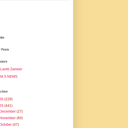
ibe
 Posts
butors
Lareb Zameer
M S NEWS
rchive
26
(229)
25
(441)
December
(27)
November
(60)
October
(47)