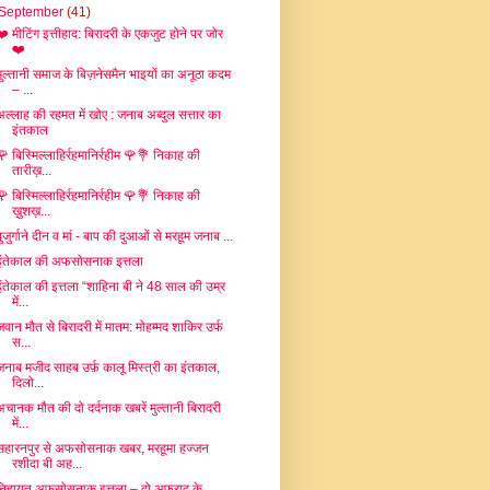
September
(41)
❤️ मीटिंग इत्तीहाद: बिरादरी के एकजुट होने पर जोर
❤️
मुल्तानी समाज के बिज़नेसमैन भाइयों का अनूठा कदम
– ...
अल्लाह की रहमत में खोए : जनाब अब्दुल सत्तार का
इंतकाल
🌹 बिस्मिल्लाहिर्रहमानिर्रहीम 🌹💐 निकाह की
तारीख़...
🌹 बिस्मिल्लाहिर्रहमानिर्रहीम 🌹💐 निकाह की
ख़ुशख़...
बुजुर्गाने दीन व मां - बाप की दुआओं से मरहूम जनाब ...
इंतेकाल की अफसोसनाक इत्तला
इंतेकाल की इत्तला “शाहिना बी ने 48 साल की उम्र
में...
जवान मौत से बिरादरी में मातम: मोहम्मद शाकिर उर्फ
स...
जनाब मजीद साहब उर्फ़ कालू मिस्त्री का इंतकाल,
दिलो...
अचानक मौत की दो दर्दनाक खबरें मुल्तानी बिरादरी
में...
सहारनपुर से अफसोसनाक खबर, मरहूमा हज्जन
रशीदा बी अह...
निहायत अफ़सोसनाक इत्तला – दो अफ़राद के