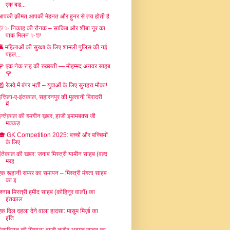
एक बड...
आपकी क़ीमत आपकी मेहनत और हुनर से तय होती है
🎊✨ निकाह की रौनक – साकिब और शीबा नूर का
पाक मिलन ✨🎊
🚔 महिलाओं की सुरक्षा के लिए शामली पुलिस की नई
पहल...
🌹 एक नेक रूह की रुख़्सती — मोहम्मद अनवर साहब
🌹
📰 रेलवे में बंपर भर्ती – युवाओं के लिए सुनहरा मौका!
इत्तिला-ए-इंतकाल, सहारनपुर की मुल्तानी बिरादरी
में...
इन्तेक़ाल की ग़मगीन ख़बर, हाजी इमामबक्स जी
मक्कड़ ...
🎓 GK Competition 2025: बच्चों और बच्चियों
के लिए ...
इंतेकाल की खबर: जनाब मिस्त्री यामीन साहब (वल्द
मरह...
एक रूहानी सफ़र का समापन – मिस्त्री मंगता साहब
का इ...
जनाब मिस्त्री हमीद साहब (कोहिनूर वालों) का
इंतकाल
एक दिल दहला देने वाला हादसा: मासूम मिर्ज़ा का
इंति...