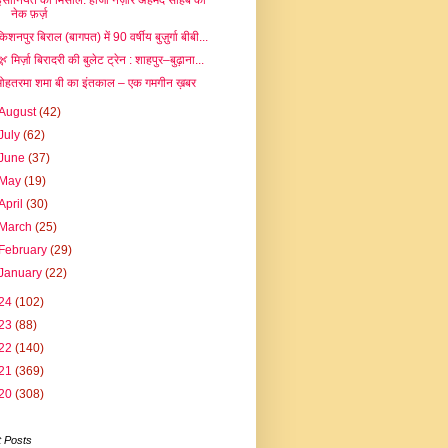
इंसानियत की मिसाल: हाजी नज़ीर अहमद साहब का
नेक फ़र्ज़
िशनपुर बिराल (बागपत) में 90 वर्षीय बुज़ुर्गा बीबी...
 मिर्ज़ा बिरादरी की बुलेट ट्रेन : शाहपुर–बुढ़ाना...
मोहतरमा शमा बी का इंतकाल – एक गमगीन ख़बर
August
(42)
July
(62)
June
(37)
May
(19)
April
(30)
March
(25)
February
(29)
January
(22)
24
(102)
23
(88)
22
(140)
21
(369)
20
(308)
 Posts