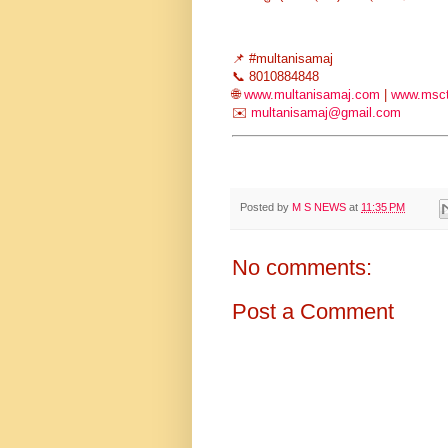
📌 #multanisamaj
📞 8010884848
🌐
www.multanisamaj.com
|
www.msct
✉️
multanisamaj@gmail.com
Posted by
M S NEWS
at
11:35 PM
No comments:
Post a Comment