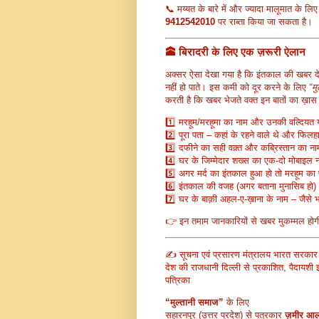
📞 मय्यत के बारे में और ज्यादा मालूमात के ल
9412542010
पर राब्ता किया जा सकता है।
🕋 बिरादरी के लिए एक ज़रूरी ऐलान
अक्सर ऐसा देखा गया है कि इंतकाल की खबर देर
नहीं हो पाते। इस कमी को दूर करने के लिए
“म
करती है कि खबर भेजते वक्त इन बातों का ख़ास 
1️⃣ मरहूम/मरहूमा का नाम और उनकी वल्दियत 
2️⃣ पूरा पता – कहां के रहने वाले थे और फिलह
3️⃣ दफीने का सही वक़्त और कब्रिस्तान का न
4️⃣ घर के जिम्मेदार शख्स का एक-दो मोबाइल 
5️⃣ अगर मर्द का इंतकाल हुआ हो तो मरहूम का
6️⃣ इंतकाल की वजह (अगर बताना मुनासिब हो)
7️⃣ घर के बाक़ी अहल-ए-ख़ाना के नाम – जैसे
👉 इन तमाम जानकारियों से खबर मुकम्मल होग
✍️ सूचना एवं प्रसारण मंत्रालय भारत सरकार द्
देश की राजधानी दिल्ली से प्रकाशित, पैदायशी इ
पत्रिका
“मुल्तानी समाज”
के लिए
सहारनपुर (उत्तर प्रदेश) से पत्रकार
ज़मीर आ