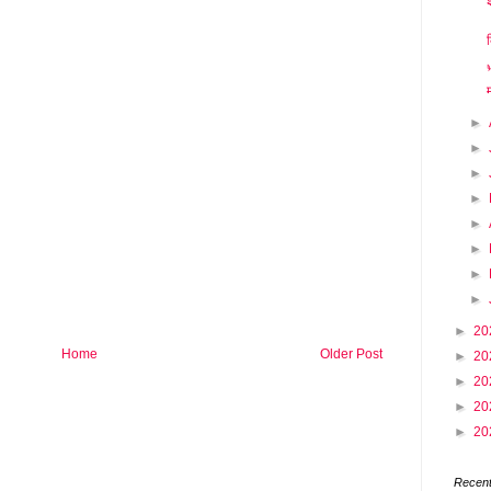
क

►
►
►
►
►
►
►
►
►
20
Home
Older Post
►
20
►
20
►
20
►
20
Recent