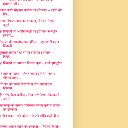
इंतकाल की व...
जवान लड़के मोहम्मद शकील का इंतिक़ाल – बड़ौत की
बिर...
जनाब रियाज़ साहब का इंतकाल, बिरादरी ने एक
बुज़ुर्ग...
🌹 बिरादरी की अज़ीम हस्ती का इंतेकाल 🌹मरहूम
इरशाद...
निहायत ही अफसोसनाक इत्तिला – एक ग़मगीन पल
बिरादरी ...
मुल्तानी समाज में दो नायाब हीरों का इंतकाल –
बिराद...
🌹 बिरादरी का चमकता सितारा बुझा – हाजी इमामुद्दीन
...
इंतेकाल की खबर – रोशन जहां (अहलिया जनाब
नौशाद साहब...
इंतेकाल की खबरें: बिरादरी से तीन अफ़राद के
बिछड़ने...
💐 *🌹इत्तिला तारीख-ए-निकाह🌹*तमाम बिरादराने
अहले ...
सहारनपुर की मारूफ शख्सियत जनाब सुल्तान साहब
का इंतकाल
गमगीन खबर – गांव कोताना में 23 वर्षीय शब्बो बी का
...
मोहम्मद अनवर साहब का इंतकाल – बिरादरी के लिए