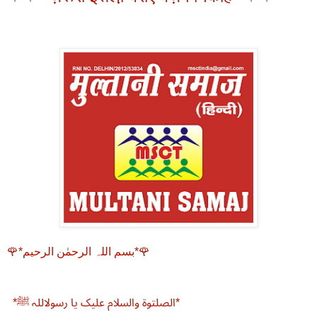
🌹*بسم اللہ الرحمٰن الرحیم*🌹
*الصلتوۃ والسلام علیک یا رسولاللہ ﷺ*