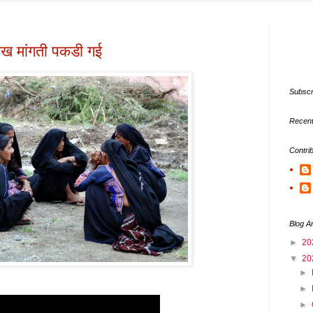
भीख मांगती पकडी गई
Subscr
Recent
Contri
Blog A
►
20
▼
20
►
►
►