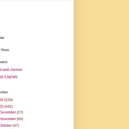
ibe
 Posts
butors
Lareb Zameer
M S NEWS
rchive
26
(229)
25
(441)
December
(27)
November
(60)
October
(47)