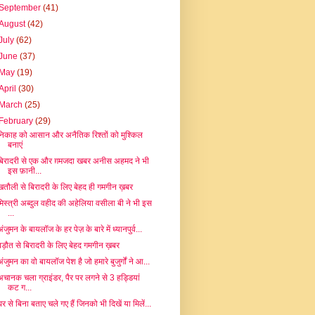
September
(41)
August
(42)
July
(62)
June
(37)
May
(19)
April
(30)
March
(25)
February
(29)
निकाह को आसान और अनैतिक रिश्तों को मुश्किल
बनाएं
बिरादरी से एक और ग़मजदा खबर अनीस अहमद ने भी
इस फ़ानी...
खतौली से बिरादरी के लिए बेहद ही गमगीन ख़बर
मिस्त्री अब्दुल वहीद की अहेलिया वसीला बी ने भी इस
...
ंजुमन के बायलॉज के हर पेज़ के बारे में ध्यानपुर्व...
बड़ौत से बिरादरी के लिए बेहद गमगीन ख़बर
अंजुमन का वो बायलॉज पेश है जो हमारे बुजुर्गों ने आ...
अचानक चला ग्राइंडर, पैर पर लगने से 3 हड्डियां
कट ग...
घर से बिना बताए चले गए हैं जिनको भी दिखें या मिलें...