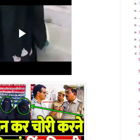
►
►
►
►
►
►
►
▼
अ