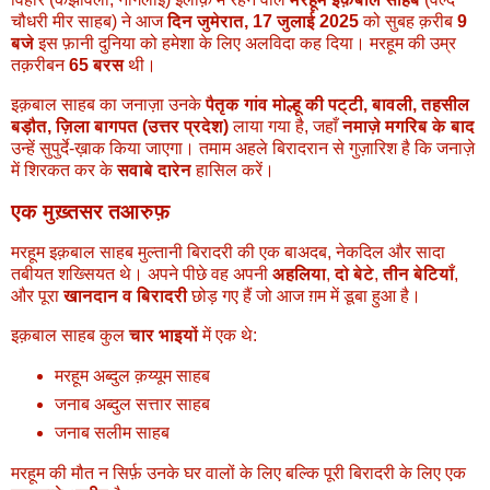
चौधरी मीर साहब) ने आज
दिन जुमेरात, 17 जुलाई 2025
को सुबह क़रीब
9
बजे
इस फ़ानी दुनिया को हमेशा के लिए अलविदा कह दिया। मरहूम की उम्र
तक़रीबन
65 बरस
थी।
इक़बाल साहब का जनाज़ा उनके
पैतृक गांव मोल्हू की पट्टी, बावली, तहसील
बड़ौत, ज़िला बागपत (उत्तर प्रदेश)
लाया गया है, जहाँ
नमाज़े मगरिब के बाद
उन्हें सुपुर्दे-ख़ाक किया जाएगा। तमाम अहले बिरादरान से गुज़ारिश है कि जनाज़े
में शिरकत कर के
सवाबे दारेन
हासिल करें।
एक मुख़्तसर तआरुफ़
मरहूम इक़बाल साहब मुल्तानी बिरादरी की एक बाअदब, नेकदिल और सादा
तबीयत शख्सियत थे। अपने पीछे वह अपनी
अहलिया
,
दो बेटे
,
तीन बेटियाँ
,
और पूरा
खानदान व बिरादरी
छोड़ गए हैं जो आज ग़म में डूबा हुआ है।
इक़बाल साहब कुल
चार भाइयों
में एक थे:
मरहूम अब्दुल क़य्यूम साहब
जनाब अब्दुल सत्तार साहब
जनाब सलीम साहब
मरहूम की मौत न सिर्फ़ उनके घर वालों के लिए बल्कि पूरी बिरादरी के लिए एक