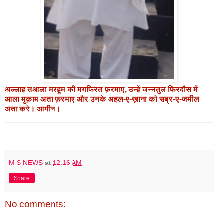
अल्लाह तआला मरहूम की मग़फिरत फ़रमाए, उन्हें जन्नतुल फिरदौस में
आला मुक़ाम अता फ़रमाए और उनके अहल-ए-ख़ाना को सब्र-ए-जमील
अता करे। आमीन।
M S NEWS
at
12:16 AM
Share
No comments: