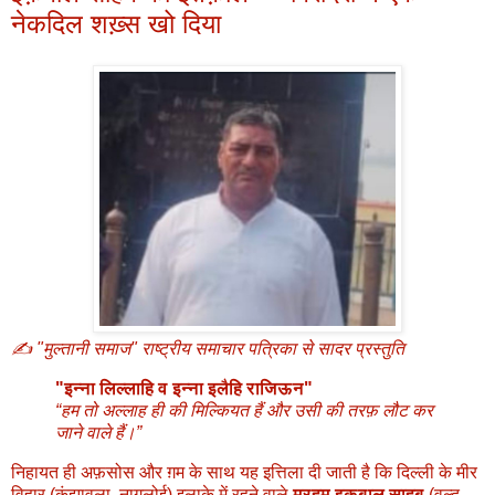
नेकदिल शख़्स खो दिया
✍️ "मुल्तानी समाज" राष्ट्रीय समाचार पत्रिका से सादर प्रस्तुति
"इन्ना लिल्लाहि व इन्ना इलैहि राजिऊन"
“हम तो अल्लाह ही की मिल्कियत हैं और उसी की तरफ़ लौट कर
जाने वाले हैं।”
निहायत ही अफ़सोस और ग़म के साथ यह इत्तिला दी जाती है कि दिल्ली के मीर
विहार (कंझावला, नागलोई) इलाक़े में रहने वाले
मरहूम इक़बाल साहब
(वल्द